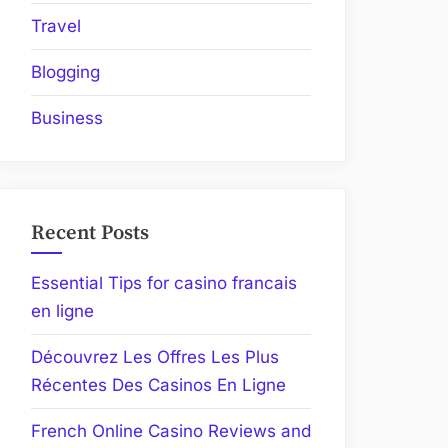
Travel
Blogging
Business
Recent Posts
Essential Tips for casino francais
en ligne
Découvrez Les Offres Les Plus
Récentes Des Casinos En Ligne
French Online Casino Reviews and