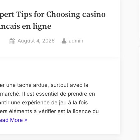
pert Tips for Choosing casino
ancais en ligne
Posted
By
August 4, 2026
admin
on
er une tâche ardue, surtout avec la
 marché. Il est essentiel de prendre en
ntir une expérience de jeu à la fois
rs éléments à vérifier est la licence du
“Expert
ead More
»
Tips
for