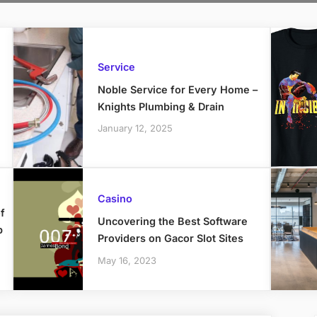
Service
Noble Service for Every Home –
Knights Plumbing & Drain
January 12, 2025
Casino
f
Uncovering the Best Software
p
Providers on Gacor Slot Sites
May 16, 2023