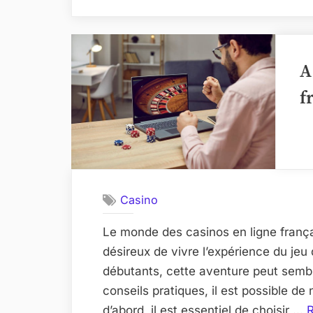
en
ligne
le
plus
A
payant
f
avec
un
accès
rapide”
Casino
Le monde des casinos en ligne françai
désireux de vivre l’expérience du jeu 
débutants, cette aventure peut sembl
conseils pratiques, il est possible de
d’abord, il est essentiel de choisir …