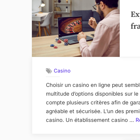
Ex
fr
Casino
Choisir un casino en ligne peut sembl
multitude d’options disponibles sur le
compte plusieurs critères afin de gara
agréable et sécurisée. L’un des premie
casino. Un établissement casino …
R