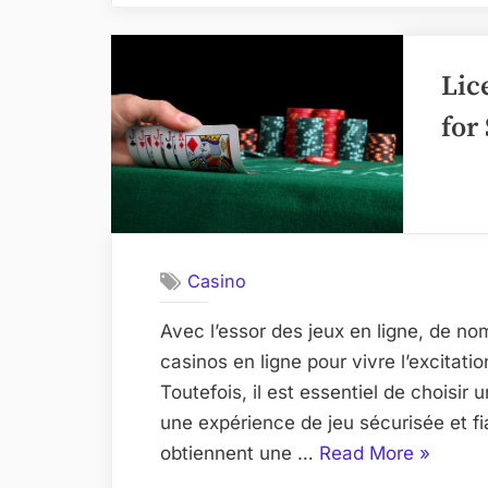
Lic
for
Casino
Avec l’essor des jeux en ligne, de no
casinos en ligne pour vivre l’excitatio
Toutefois, il est essentiel de choisir 
une expérience de jeu sécurisée et fi
“Licens
obtiennent une …
Read More
»
casino