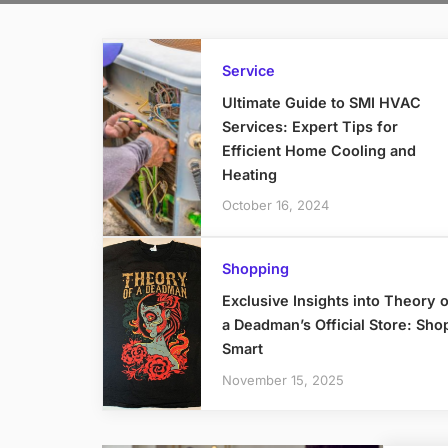
Service
Ultimate Guide to SMI HVAC
Services: Expert Tips for
Efficient Home Cooling and
Heating
October 16, 2024
Shopping
Exclusive Insights into Theory o
a Deadman’s Official Store: Sho
Smart
November 15, 2025