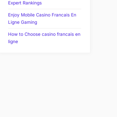
Expert Rankings
Enjoy Mobile Casino Francais En
Ligne Gaming
How to Choose casino francais en
ligne