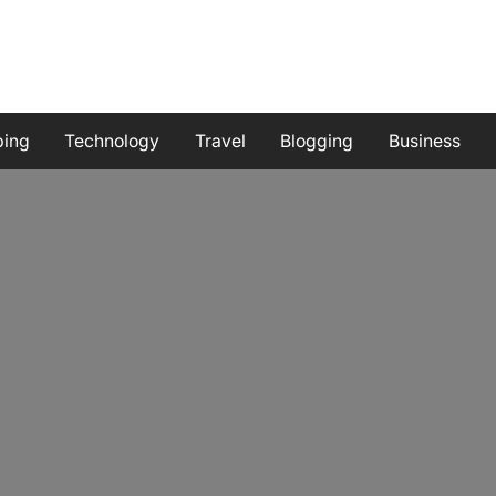
ping
Technology
Travel
Blogging
Business